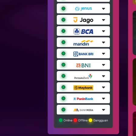
Online
Offline
Gangguan